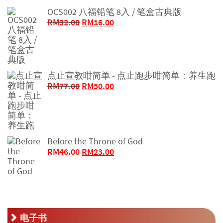
OCS002 八福铅笔 8入 / 笔盒古典版
原
当
RM
32.00
RM
16.00
价
前
为：
价
RM32.00。
格
为：
点止宣教咁简单 - 点止跑步咁简单：养生跑
RM16.00。
原
当
RM
77.00
RM
50.00
价
前
为：
价
RM77.00。
格
为：
RM50.00。
Before the Throne of God
原
当
RM
46.00
RM
23.00
价
前
为：
价
RM46.00。
格
为：
RM23.00。
电子书