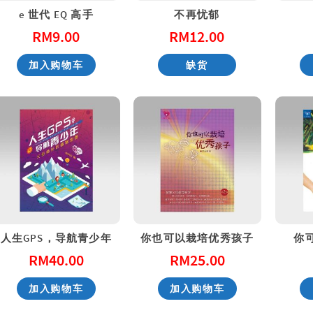
e 世代 EQ 高手
不再忧郁
RM
9.00
RM
12.00
性教育，别害羞！ Don’t Be Shy: A Friendly Guide to Sex Education
一步一步看会幕 Exploring the Tabernacle Step by Step
加入购物车
缺货
RM
40.00
RM
40.00
加入购物车
加入购物车
人生GPS，导航青少年
你也可以栽培优秀孩子
你
RM
40.00
RM
25.00
加入购物车
加入购物车