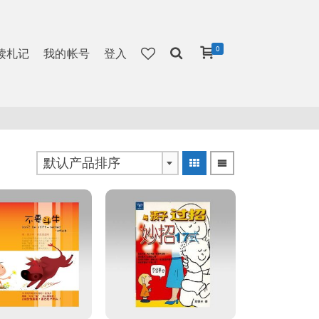
0
读札记
我的帐号
登入
默认产品排序