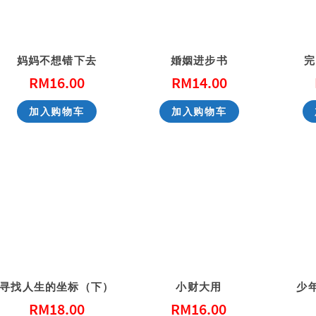
妈妈不想错下去
婚姻进步书
完
RM
16.00
RM
14.00
加入购物车
加入购物车
寻找人生的坐标（下）
小财大用
少
RM
18.00
RM
16.00