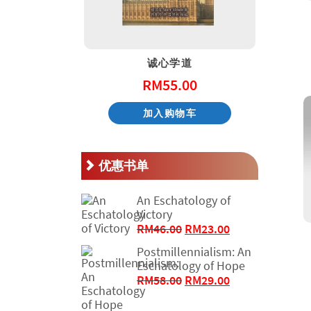
天国的童话系列 – 阿尼和他的邻居
诚心学道
.00
RM
55.00
物车
加入购物车
优惠书单
An Eschatology of
Victory
原
当
RM
46.00
RM
23.00
价
前
Postmillennialism: An
为：
价
Eschatology of Hope
RM46.00。
格
原
当
RM
58.00
RM
29.00
为：
价
前
RM23.00。
为：
价