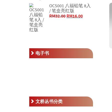
RM58.00。
格
OCS001 八福铅笔 8入
/ 笔盒亮红版
为：
原
当
RM
32.00
RM
16.00
RM29.00。
价
前
为：
价
RM32.00。
格
为：
RM16.00。
电子书
文桥丛书分类