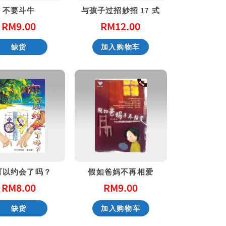
不要斗牛
与孩子过招妙招 17 式
RM
9.00
RM
12.00
天国的童话系列 – 大熊爵士开新店
缺货
加入购物车
RM
51.00
RM
51.00
加入购物车
加入购物车
可以约会了吗？
假如爸妈不再相爱
RM
8.00
RM
9.00
缺货
加入购物车