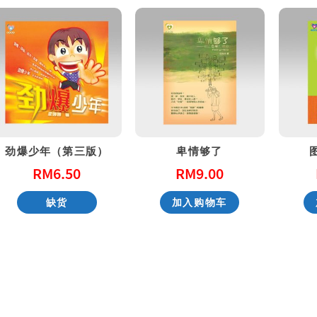
劲爆少年（第三版）
卑情够了
RM
6.50
RM
9.00
缺货
加入购物车