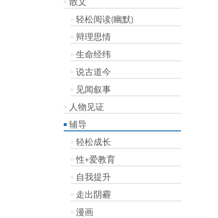
散文
轻松阅读(幽默)
辩理思情
生命经纬
说古道今
见闻叙事
人物见证
辅导
轻松成长
性+爱教育
自我提升
走出阴霾
漫画