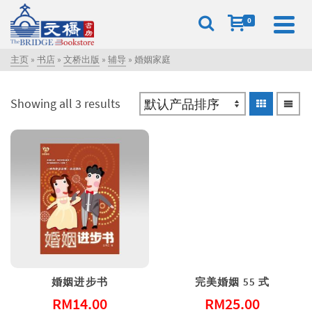
0
主页
»
书店
»
文桥出版
»
辅导
»
婚姻家庭
Showing all 3 results
婚姻进步书
完美婚姻 55 式
RM
14.00
RM
25.00