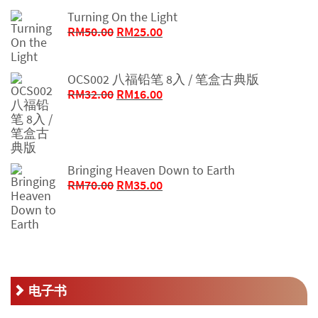
Turning On the Light
原
当
RM
50.00
RM
25.00
价
前
为：
价
RM50.00。
格
OCS002 八福铅笔 8入 / 笔盒古典版
原
为：
当
RM
32.00
RM
16.00
价
RM25.00。
前
为：
价
RM32.00。
格
为：
Bringing Heaven Down to Earth
RM16.00。
原
当
RM
70.00
RM
35.00
价
前
为：
价
RM70.00。
格
为：
RM35.00。
电子书