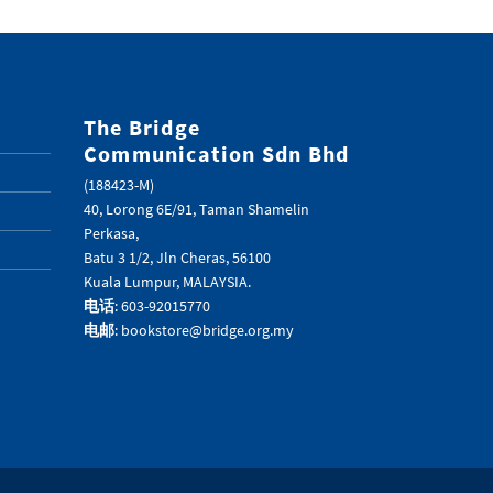
The Bridge
Communication Sdn Bhd
(188423-M)
40, Lorong 6E/91, Taman Shamelin
Perkasa,
Batu 3 1/2, Jln Cheras, 56100
Kuala Lumpur, MALAYSIA.
电话
: 603-92015770
电邮
: bookstore@bridge.org.my