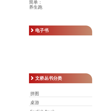
价
前
为：
价
RM77.00。
格
为：
RM50.00。
电子书
文桥丛书分类
拼图
桌游