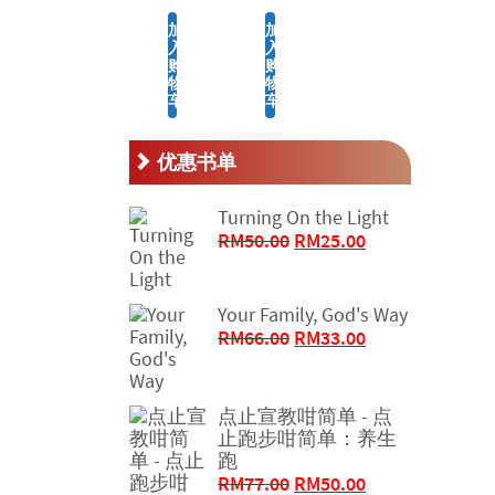
加
加
入
入
购
购
物
物
车
车
优惠书单
Turning On the Light
原
当
RM
50.00
RM
25.00
价
前
为：
价
RM50.00。
格
Your Family, God's Way
原
为：
当
RM
66.00
RM
33.00
价
RM25.00。
前
为：
价
RM66.00。
格
点止宣教咁简单 - 点
为：
止跑步咁简单：养生
RM33.00。
跑
原
当
RM
77.00
RM
50.00