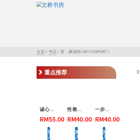
主页
»
书店
»
雷．康福特( RAY COMFORT )
重点推荐
诚心学道
性教育，别害羞！ Don’t Be Shy: A Friendly Guide to Sex Education
一步一步看会幕 Exploring the Tabernacle Step by Step
RM
55.00
RM
40.00
RM
40.00
加
加
加
入
入
入