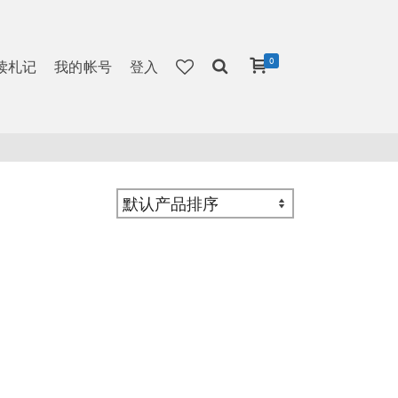
0
读札记
我的帐号
登入