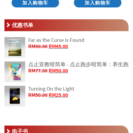
加入购物车
加入购物车
优惠书单
Far as the Curse is Found
原
当
RM
90.00
RM
45.00
价
前
为：
价
点止宣教咁简单 - 点止跑步咁简单：养生跑
RM90.00。
格
原
当
RM
77.00
RM
50.00
为：
价
前
RM45.00。
为：
价
Turning On the Light
RM77.00。
格
原
当
RM
50.00
RM
25.00
为：
价
前
RM50.00。
为：
价
RM50.00。
格
为：
RM25.00。
电子书