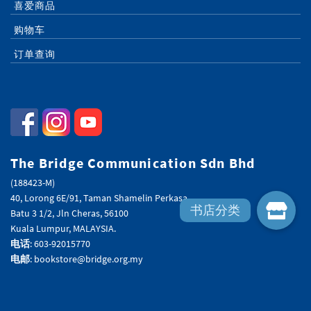
喜爱商品
购物车
订单查询
The Bridge Communication Sdn Bhd
(188423-M)
40, Lorong 6E/91, Taman Shamelin Perkasa,
Batu 3 1/2, Jln Cheras, 56100
Kuala Lumpur, MALAYSIA.
电话
: 603-92015770
电邮
: bookstore@bridge.org.my