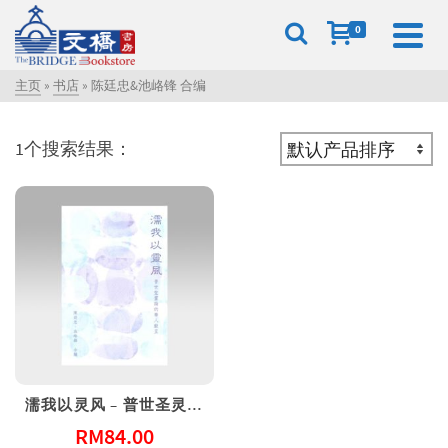
0
主页
»
书店
»
陈廷忠&池峈锋 合编
1个搜索结果：
濡我以灵风 – 普世圣灵论的华人献呈
RM
84.00