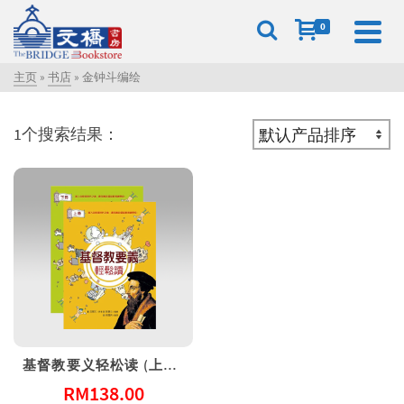
0
主页
»
书店
»
金钟斗编绘
1个搜索结果：
基督教要义轻松读 (上、下册)
RM
138.00