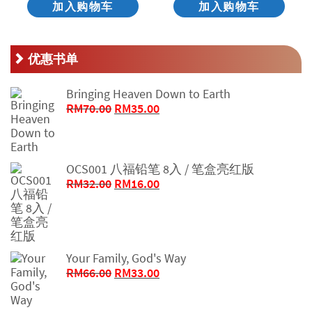
加入购物车
加入购物车
优惠书单
Bringing Heaven Down to Earth
原
当
RM
70.00
RM
35.00
价
前
为：
价
RM70.00。
格
OCS001 八福铅笔 8入 / 笔盒亮红版
为：
原
当
RM
32.00
RM
16.00
RM35.00。
价
前
为：
价
RM32.00。
格
为：
Your Family, God's Way
RM16.00。
原
当
RM
66.00
RM
33.00
价
前
为：
价