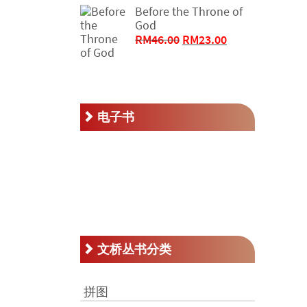
RM50.00。
格
Before the Throne of
God
为：
原
当
RM
46.00
RM
23.00
RM25.00。
价
前
为：
价
RM46.00。
格
为：
RM23.00。
电子书
文桥丛书分类
拼图