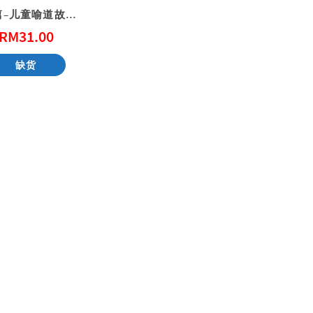
宣教篇–儿童喻道故事集（3）
RM
31.00
天国的童话系列 – 大熊爵士开新店
缺货
RM
51.00
RM
51.00
加入购物车
加入购物车