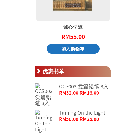
天国的童话系列 – 阿尼和他的邻居
诚心学道
.00
RM
55.00
物车
加入购物车
优惠书单
OCS003 爱篇铅笔 8入
原
当
RM
32.00
RM
16.00
价
前
为：
价
RM32.00。
格
Turning On the Light
原
为：
当
RM
50.00
RM
25.00
价
RM16.00。
前
为：
价