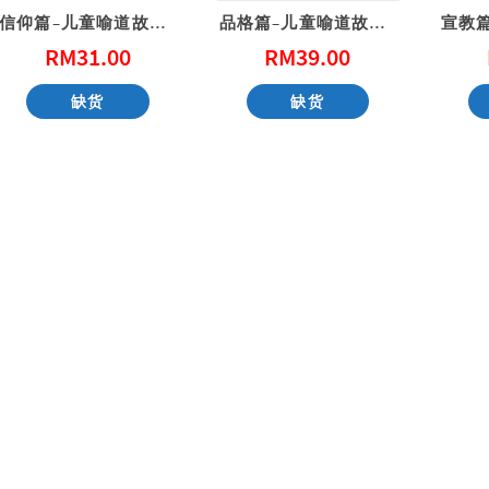
信仰篇–儿童喻道故事集（1）
品格篇–儿童喻道故事集（2）
RM
31.00
RM
39.00
性教育，别害羞！ Don’t Be Shy: A Friendly Guide to Sex Education
一步一步看会幕 Exploring the Tabernacle Step by Step
缺货
缺货
RM
40.00
RM
40.00
加入购物车
加入购物车