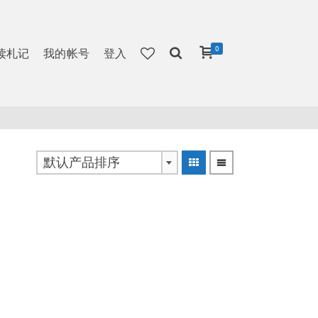
0
读札记
我的帐号
登入
默认产品排序