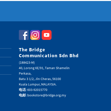
The Bridge
Communication Sdn Bhd
(188423-M)
40, Lorong 6E/91, Taman Shamelin
Perkasa,
Batu 3 1/2, Jln Cheras, 56100
Kuala Lumpur, MALAYSIA.
电话
: 603-92015770
电邮
: bookstore@bridge.org.my