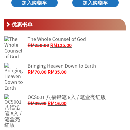
加入购物车
加入购物车
优惠书单
The Whole Counsel of God
原
当
RM
250.00
RM
125.00
价
前
为：
价
RM250.00。
格
Bringing Heaven Down to Earth
为：
原
当
RM
70.00
RM
35.00
RM125.00。
价
前
为：
价
RM70.00。
格
OCS001 八福铅笔 8入 / 笔盒亮红版
为：
原
当
RM
32.00
RM
16.00
RM35.00。
价
前
为：
价
RM32.00。
格
为：