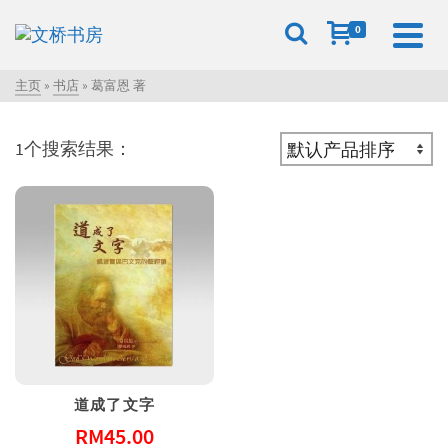
0
主页
»
书店
»
葛富恩 著
1个搜索结果：
道成了文字
RM
45.00