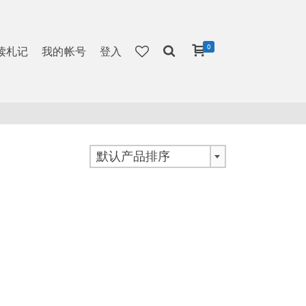
0
读札记
我的帐号
登入
默认产品排序