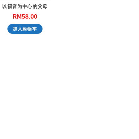
以福音为中心的父母
RM
58.00
性教育，别害羞！ Don’t Be Shy: A Friendly Guide to Sex Education
一步一步看会幕 Exploring the Tabernacle Step by Step
加入购物车
RM
40.00
RM
40.00
加入购物车
加入购物车