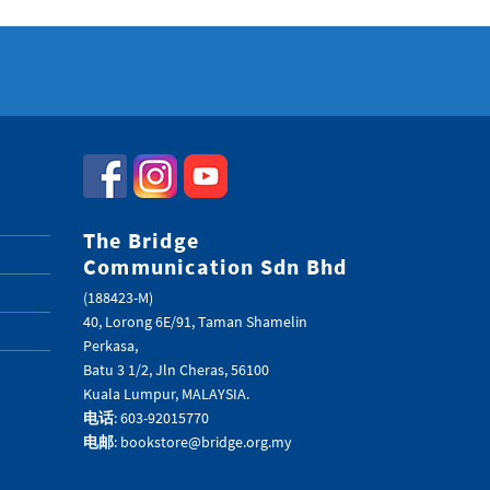
The Bridge
Communication Sdn Bhd
(188423-M)
40, Lorong 6E/91, Taman Shamelin
Perkasa,
Batu 3 1/2, Jln Cheras, 56100
Kuala Lumpur, MALAYSIA.
电话
: 603-92015770
电邮
: bookstore@bridge.org.my