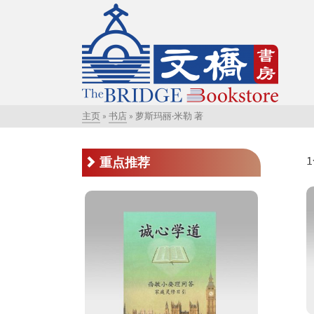
主页
»
书店
»
萝斯玛丽‧米勒 著
重点推荐