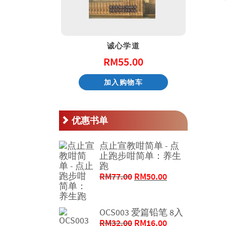
天国的童话系列 – 阿尼和他的邻居
诚心学道
.00
RM
55.00
物车
加入购物车
优惠书单
点止宣教咁简单 - 点
止跑步咁简单：养生
跑
原
当
RM
77.00
RM
50.00
价
前
为：
价
RM77.00。
格
OCS003 爱篇铅笔 8入
为：
原
当
RM
32.00
RM
16.00