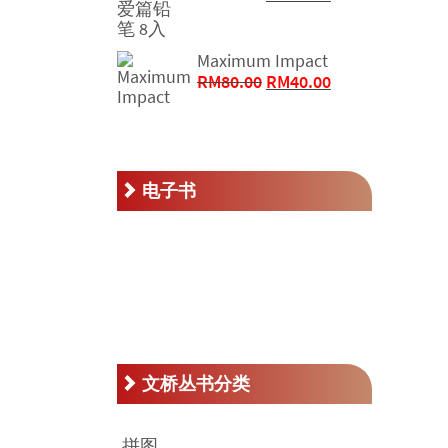
RM50.00。
价
前
为：
价
RM32.00。
格
Maximum Impact
原
为：
当
RM
80.00
RM
40.00
价
RM16.00。
前
为：
价
RM80.00。
格
为：
电子书
RM40.00。
文桥丛书分类
拼图