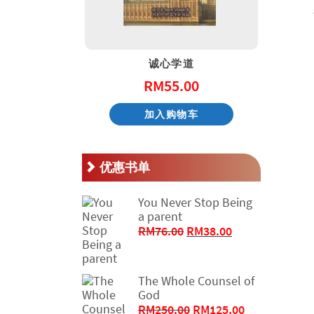
天国的童话系列 – 阿尼和他的邻居
诚心学道
.00
RM
55.00
物车
加入购物车
优惠书单
You Never Stop Being
a parent
原
当
RM
76.00
RM
38.00
价
前
为：
价
RM76.00。
格
The Whole Counsel of
为：
God
RM38.00。
原
当
RM
250.00
RM
125.00