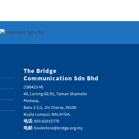
The Bridge
Communication Sdn Bhd
(188423-M)
40, Lorong 6E/91, Taman Shamelin
Perkasa,
Batu 3 1/2, Jln Cheras, 56100
Kuala Lumpur, MALAYSIA.
电话
: 603-92015770
电邮
: bookstore@bridge.org.my