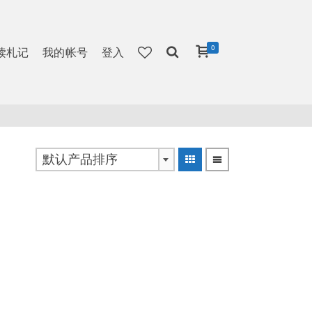
0
读札记
我的帐号
登入
默认产品排序