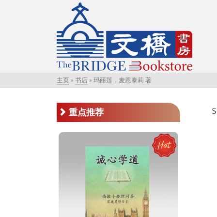
主页
»
书店
»
玛丽莲．麦恩泰莉 著
S
重点推荐