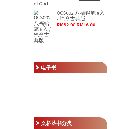
价
前
为：
价
OCS002 八福铅笔 8入
RM250.00。
格
/ 笔盒古典版
为：
原
当
RM
32.00
RM
16.00
RM125.00。
价
前
为：
价
RM32.00。
格
为：
RM16.00。
电子书
文桥丛书分类