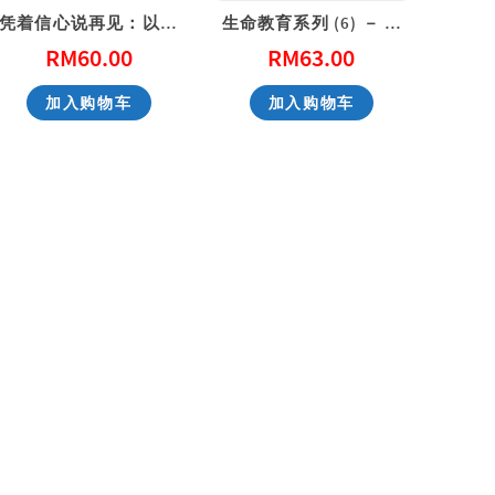
凭着信心说再见：以爱活出人生最终章
生命教育系列 (6) － 放手需时：告别挚爱的灵性默想指引
RM
60.00
RM
63.00
性教育，别害羞！ Don’t Be Shy: A Friendly Guide to Sex Education
一步一步看会幕 Exploring the Tabernacle Step by Step
加入购物车
加入购物车
RM
40.00
RM
40.00
加入购物车
加入购物车