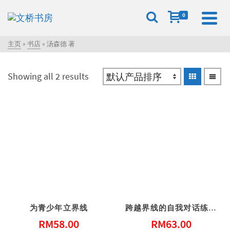
0
主页
»
书店
»
汤森德 著
Showing all 2 results
为青少年立界线
跨越界线的自我对话练习 – 21堂重建信任关系的疗愈课
RM
58.00
RM
63.00