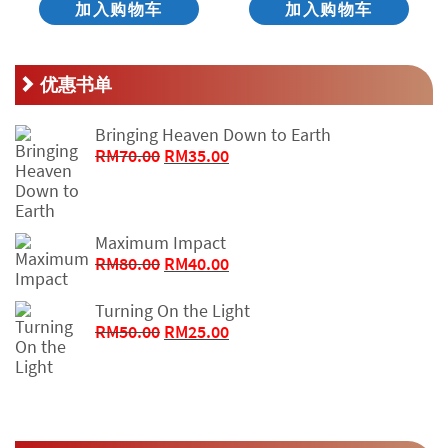
加入购物车
加入购物车
优惠书单
Bringing Heaven Down to Earth
原
当
RM
70.00
RM
35.00
价
前
为：
价
RM70.00。
格
Maximum Impact
为：
原
当
RM
80.00
RM
40.00
RM35.00。
价
前
为：
价
Turning On the Light
RM80.00。
格
原
当
RM
50.00
RM
25.00
为：
价
前
RM40.00。
为：
价
RM50.00。
格
为：
RM25.00。