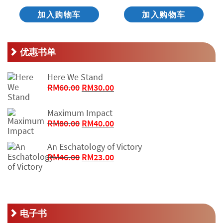
加入购物车
加入购物车
优惠书单
Here We Stand
原
当
RM
60.00
RM
30.00
价
前
为：
价
Maximum Impact
RM60.00。
格
原
当
RM
80.00
RM
40.00
为：
价
前
RM30.00。
为：
价
An Eschatology of Victory
RM80.00。
格
原
当
RM
46.00
RM
23.00
为：
价
前
RM40.00。
为：
价
RM46.00。
格
为：
RM23.00。
电子书