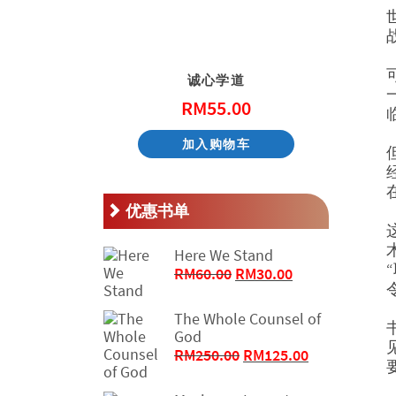
天国的童话系列 – 阿尼和他的邻居
诚心学道
.00
RM
55.00
物车
加入购物车
优惠书单
Here We Stand
原
当
RM
60.00
RM
30.00
价
前
为：
价
The Whole Counsel of
RM60.00。
格
God
为：
原
当
RM
250.00
RM
125.00
RM30.00。
价
前
为：
价