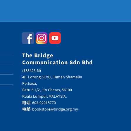
The Bridge
Communication Sdn Bhd
(188423-M)
40, Lorong 6E/91, Taman Shamelin
Perkasa,
Batu 3 1/2, Jln Cheras, 56100
Kuala Lumpur, MALAYSIA.
电话
: 603-92015770
电邮
: bookstore@bridge.org.my