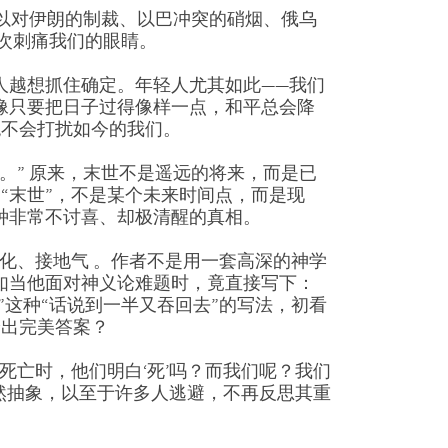
以对伊朗的制裁、以巴冲突的硝烟、俄乌
次刺痛我们的眼睛。
人越想抓住确定。年轻人尤其如此——我们
天国的童话系列 – 大熊爵士开新店
像只要把日子过得像样一点，和平总会降
RM
51.00
RM
51.00
绝不会打扰如今的我们。
加入购物车
加入购物车
。” 原来，末世不是遥远的将来，而是已
“末世”，不是某个未来时间点，而是现
种非常不讨喜、却极清醒的真相。
语化、接地气 。作者不是用一套高深的神学
如当他面对神义论难题时，竟直接写下：
”这种“话说到一半又吞回去”的写法，初看
给出完美答案？
死亡时，他们明白‘死’吗？而我们呢？我们
依然抽象，以至于许多人逃避，不再反思其重