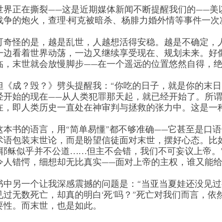
世界正在撕裂——这是近期媒体新闻不断提醒我们的——美
战争的炮火，查理·柯克被暗杀、杨腓力婚外情等事件一次
可奇怪的是，越是乱世，人越想活得安稳。越是不确定，
性教育，别害羞！ Don’t Be Shy: A Friendly Guide to Sex Education
一步一步看会幕 Exploring the Tabernacle Step by Step
一边看着世界动荡，一边又继续享受现在、规划未来。好
RM
40.00
RM
40.00
临，末世就会放慢脚步——在一个遥远的位置悠然自得，
加入购物车
加入购物车
但《成？毁？》劈头提醒我：“你吃的日子，就是你的末日
经开始的现在——从人类犯罪那天起，就已经开始了。所谓
在，即人类历史一直处在神审判与拯救的张力中。这是一
这本书的语言，用“简单易懂”都不够准确——它甚至是口
术语包装末世论，而是盼望信徒面对末世，摆好心态。比
“耶稣似乎并不公道……但主不会错，我们不可妄议上帝。
令人错愕，细想却无比真实——面对上帝的主权，谁又能
书中另一个让我深感震撼的问题是：“当亚当夏娃还没见过
见过无数死亡，却真的明白‘死’吗？”死亡对我们而言，
要性。而末世，也是如此。