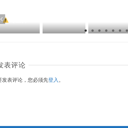
【重要安全通告】
2025年马来西亚基督教线下线上书展同步进行 阅读华人基督教出版精彩
发表评论
要发表评论，您必须先
登入
。