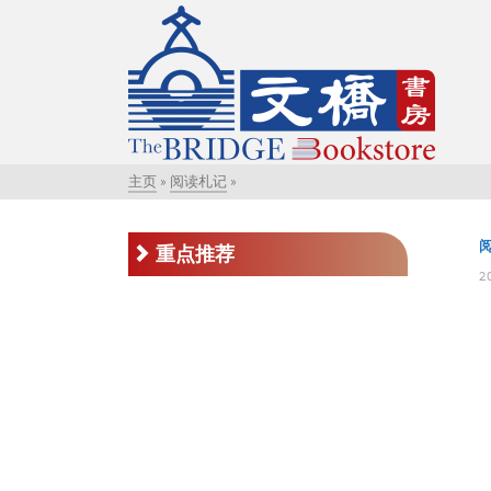
主页
»
阅读札记
»
重点推荐
2