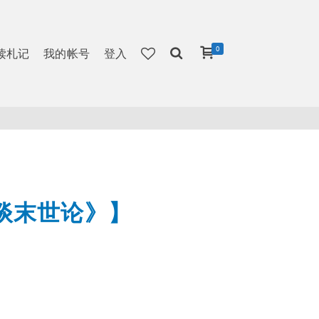
0
读札记
我的帐号
登入
谈末世论》】