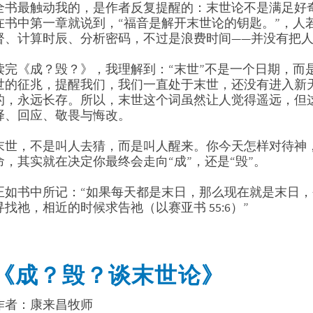
全书最触动我的，是作者反复提醒的：末世论不是满足好
在书中第一章就说到，“福音是解开末世论的钥匙。”，人
督、计算时辰、分析密码，不过是浪费时间——并没有把
读完《成？毁？》，我理解到：“末世”不是一个日期，而
世的征兆，提醒我们，我们一直处于末世，还没有进入新
的，永远长存。所以，末世这个词虽然让人觉得遥远，但
择、回应、敬畏与悔改。
末世，不是叫人去猜，而是叫人醒来。你今天怎样对待神
命，其实就在决定你最终会走向“成”，还是“毁”。
正如书中所记：“如果每天都是末日，那么现在就是末日
寻找祂，相近的时候求告祂（以赛亚书 55:6）”
《成？毁？谈末世论》
作者：康来昌牧师