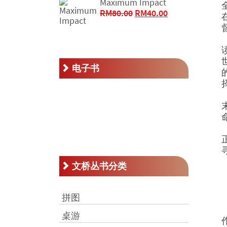
Maximum Impact
RM250.00。
格
原
当
RM
80.00
RM
40.00
为：
价
前
RM125.00。
为：
价
RM80.00。
格
为：
电子书
RM40.00。
文桥丛书分类
拼图
桌游