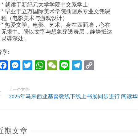
* 就读于新纪元大学学院中文系学士
* 毕业于立万国际美术学院插画系专业文凭课
程（电影美术与游戏设计）
* 热爱文学、电影、艺术。身在四面墙，心在
无垠中。盼以文字与想象穿透表层，静静抵达
灵魂深处。
分享:
Facebook
Messenger
Twitter
WhatsApp
WeChat
Line
Telegram
Copy
Link
上一个文章
2025年马来西亚基督教线下线上书展同步进行 阅读
近期文章