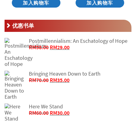
加入购物车
加入购物车
优惠书单
Postmillennialism: An Eschatology of Hope
原
当
RM
58.00
RM
29.00
价
前
为：
价
RM58.00。
格
Bringing Heaven Down to Earth
为：
原
当
RM
70.00
RM
35.00
RM29.00。
价
前
为：
价
RM70.00。
格
Here We Stand
为：
原
当
RM
60.00
RM
30.00
RM35.00。
价
前
为：
价
RM60.00。
格