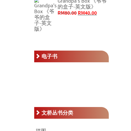
Grandpa's Box 《爷爷
为：
价
的盒子-英文版》
RM46.00。
格
原
当
RM
80.00
RM
40.00
为：
价
前
RM23.00。
为：
价
RM80.00。
格
为：
RM40.00。
电子书
文桥丛书分类
拼图