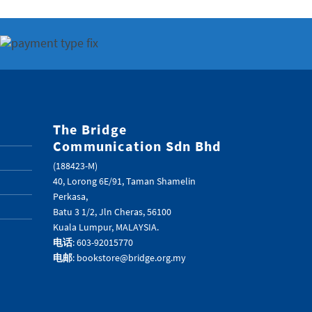
The Bridge
Communication Sdn Bhd
(188423-M)
40, Lorong 6E/91, Taman Shamelin
Perkasa,
Batu 3 1/2, Jln Cheras, 56100
Kuala Lumpur, MALAYSIA.
电话
: 603-92015770
电邮
: bookstore@bridge.org.my