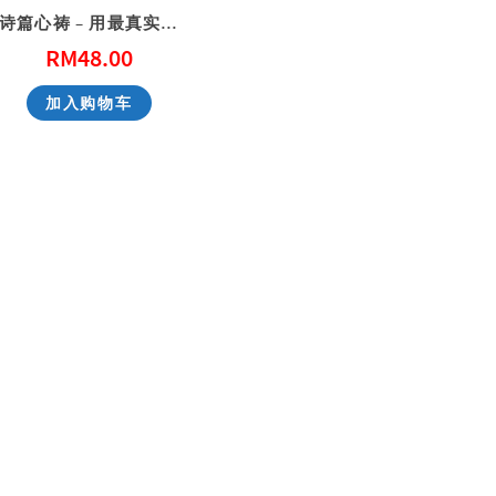
诗篇心祷 – 用最真实的自己面对上帝
RM
48.00
性教育，别害羞！ Don’t Be Shy: A Friendly Guide to Sex Education
一步一步看会幕 Exploring the Tabernacle Step by Step
加入购物车
RM
40.00
RM
40.00
加入购物车
加入购物车