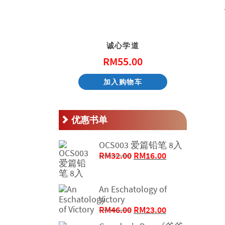
天国的童话系列 – 阿尼和他的邻居
诚心学道
.00
RM
55.00
物车
加入购物车
优惠书单
OCS003 爱篇铅笔 8入
原
当
RM
32.00
RM
16.00
价
前
为：
价
RM32.00。
格
An Eschatology of
Victory
为：
原
当
RM
46.00
RM
23.00
RM16.00。
价
前