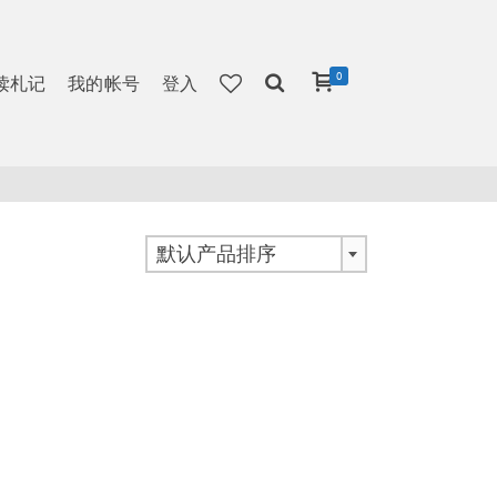
0
读札记
我的帐号
登入
默认产品排序