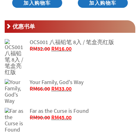
加入购物车
加入购物车
优惠书单
OCS001 八福铅笔 8入 / 笔盒亮红版
原
当
RM
32.00
RM
16.00
价
前
为：
价
RM32.00。
格
为：
Your Family, God's Way
RM16.00。
原
当
RM
66.00
RM
33.00
价
前
为：
价
RM66.00。
格
Far as the Curse is Found
为：
原
当
RM
90.00
RM
45.00
RM33.00。
价
前
为：
价
RM90.00。
格