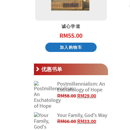
天国的童话系列 – 阿尼和他的邻居
诚心学道
.00
RM
55.00
物车
加入购物车
优惠书单
Postmillennialism: An
Eschatology of Hope
原
当
RM
58.00
RM
29.00
价
前
为：
价
RM58.00。
格
Your Family, God's Way
原
为：
当
RM
66.00
RM
33.00
价
RM29.00。
前