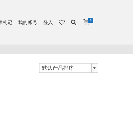
0
读札记
我的帐号
登入
默认产品排序