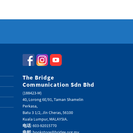
The Bridge
Communication Sdn Bhd
(188423-M)
40, Lorong 6E/91, Taman Shamelin
Perkasa,
Batu 3 1/2, Jln Cheras, 56100
Kuala Lumpur, MALAYSIA.
电话
: 603-92015770
电邮
: bookstore@bridge.org.my