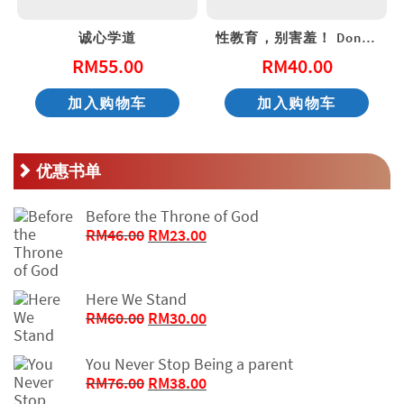
诚心学道
性教育，别害羞！ Don’t Be Shy: A Friendly Guide to Sex Education
RM
55.00
RM
40.00
加入购物车
加入购物车
优惠书单
Before the Throne of God
原
当
RM
46.00
RM
23.00
价
前
为：
价
RM46.00。
格
Here We Stand
为：
原
当
RM
60.00
RM
30.00
RM23.00。
价
前
为：
价
You Never Stop Being a parent
RM60.00。
格
原
当
RM
76.00
RM
38.00
为：
价
前