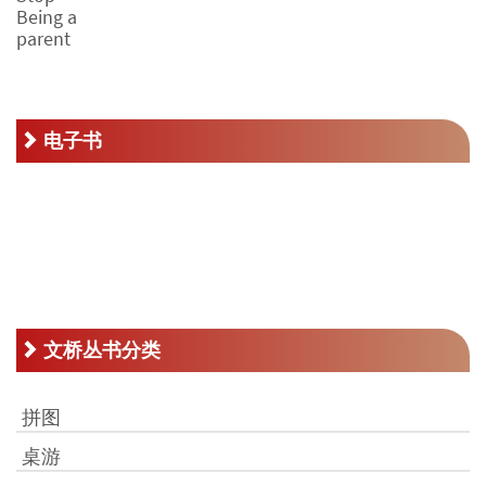
RM30.00。
为：
价
RM76.00。
格
为：
RM38.00。
电子书
文桥丛书分类
拼图
桌游