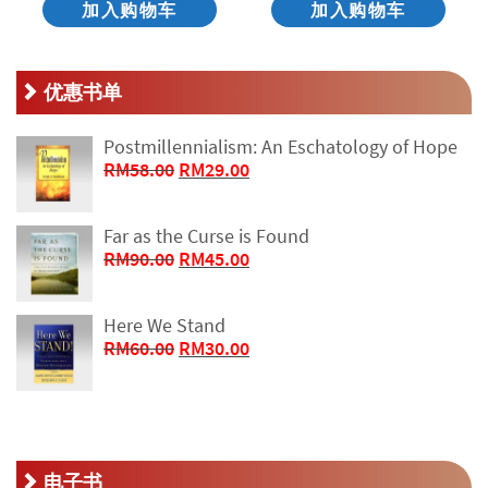
加入购物车
加入购物车
优惠书单
Postmillennialism: An Eschatology of Hope
原
当
RM
58.00
RM
29.00
价
前
为：
价
Far as the Curse is Found
RM58.00。
格
原
当
RM
90.00
RM
45.00
为：
价
前
RM29.00。
为：
价
Here We Stand
RM90.00。
格
原
当
RM
60.00
RM
30.00
为：
价
前
RM45.00。
为：
价
RM60.00。
格
为：
RM30.00。
电子书