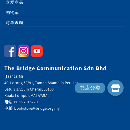
喜爱商品
购物车
订单查询
The Bridge Communication Sdn Bhd
(188423-M)
40, Lorong 6E/91, Taman Shamelin Perkasa,
Batu 3 1/2, Jln Cheras, 56100
Kuala Lumpur, MALAYSIA.
电话
: 603-92015770
电邮
: bookstore@bridge.org.my