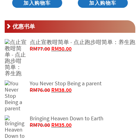
加入购物车
加入购物车
优惠书单
点止宣教咁简单 - 点止跑步咁简单：养生跑
原
当
RM
77.00
RM
50.00
价
前
为：
价
RM77.00。
格
为：
RM50.00。
You Never Stop Being a parent
原
当
RM
76.00
RM
38.00
价
前
为：
价
RM76.00。
格
为：
Bringing Heaven Down to Earth
RM38.00。
原
当
RM
70.00
RM
35.00
价
前
为：
价