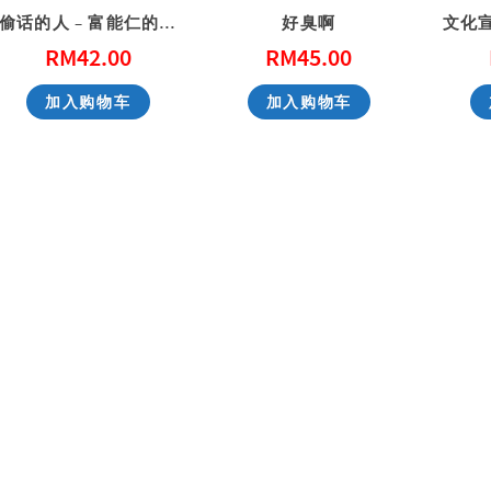
偷话的人 – 富能仁的故事
好臭啊
RM
42.00
RM
45.00
性教育，别害羞！ Don’t Be Shy: A Friendly Guide to Sex Education
一步一步看会幕 Exploring the Tabernacle Step by Step
加入购物车
加入购物车
RM
40.00
RM
40.00
加入购物车
加入购物车