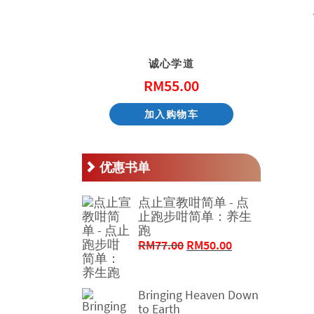
天国的童话系列 – 阿尼和他的邻居
诚心学道
.00
RM
55.00
物车
加入购物车
优惠书单
点止宣教咁简单 - 点
止跑步咁简单：养生
跑
原
当
RM
77.00
RM
50.00
价
前
为：
价
RM77.00。
格
Bringing Heaven Down
为：
to Earth