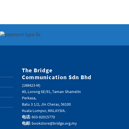
The Bridge
Communication Sdn Bhd
(188423-M)
40, Lorong 6E/91, Taman Shamelin
Perkasa,
Batu 3 1/2, Jln Cheras, 56100
Kuala Lumpur, MALAYSIA.
电话
: 603-92015770
电邮
: bookstore@bridge.org.my