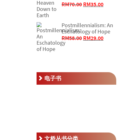
RM50.00。
原
当
RM
70.00
RM
35.00
价
前
为：
价
RM70.00。
格
Postmillennialism: An
Eschatology of Hope
为：
原
当
RM
58.00
RM
29.00
RM35.00。
价
前
为：
价
RM58.00。
格
为：
RM29.00。
电子书
文桥丛书分类