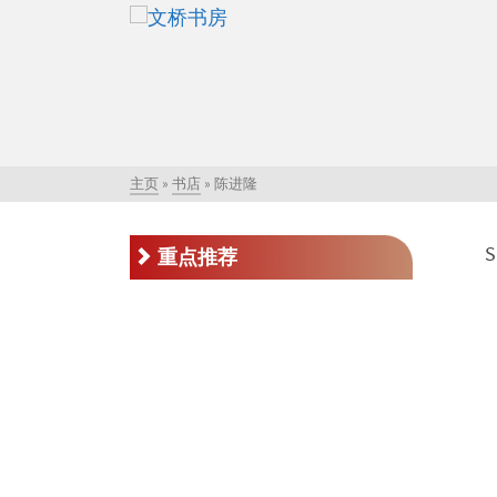
主页
»
书店
»
陈进隆
S
重点推荐