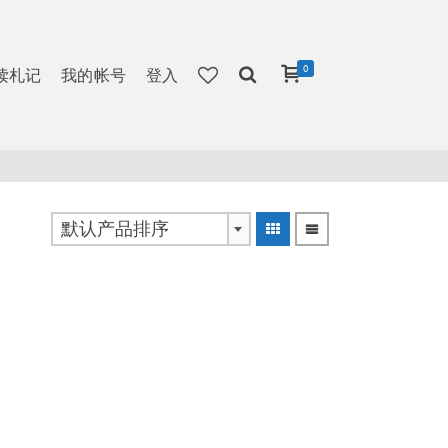
0
读札记
我的帐号
登入
默认产品排序