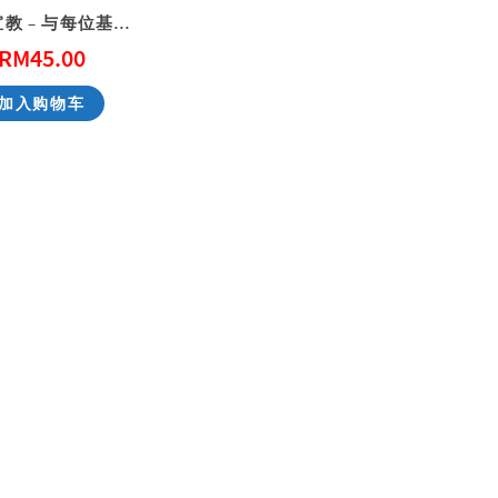
文化宣教 – 与每位基督徒息息相关的爱邻舍计画
RM
45.00
天国的童话系列 – 大熊爵士开新店
加入购物车
RM
51.00
RM
51.00
加入购物车
加入购物车