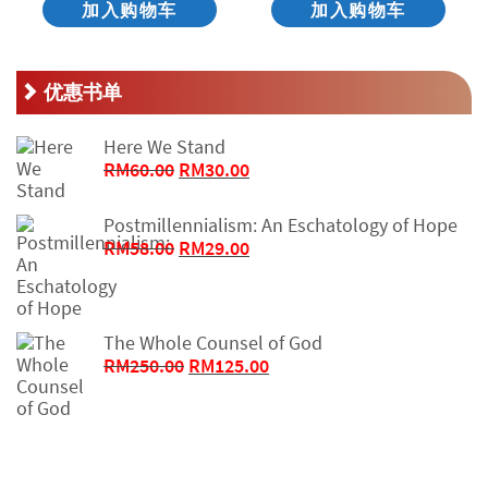
加入购物车
加入购物车
优惠书单
Here We Stand
原
当
RM
60.00
RM
30.00
价
前
为：
价
Postmillennialism: An Eschatology of Hope
RM60.00。
格
原
当
RM
58.00
RM
29.00
为：
价
前
RM30.00。
为：
价
RM58.00。
格
The Whole Counsel of God
为：
原
当
RM
250.00
RM
125.00
RM29.00。
价
前
为：
价
RM250.00。
格
为：
RM125.00。