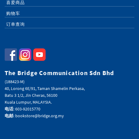
喜爱商品
购物车
订单查询
The Bridge Communication Sdn Bhd
(188423-M)
40, Lorong 6E/91, Taman Shamelin Perkasa,
Batu 3 1/2, Jln Cheras, 56100
Kuala Lumpur, MALAYSIA.
电话
: 603-92015770
电邮
: bookstore@bridge.org.my