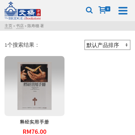
0
主页
»
书店
»
陈寿穗 著
1个搜索结果：
释经实用手册
RM
76.00