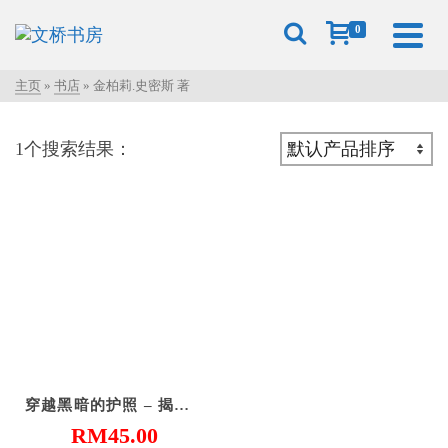
0
主页
»
书店
»
金柏莉.史密斯 著
1个搜索结果：
穿越黑暗的护照 – 揭露苏丹孤儿的真实苦境
RM
45.00