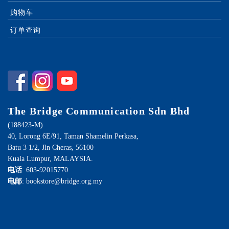
购物车
订单查询
The Bridge Communication Sdn Bhd
(188423-M)
40, Lorong 6E/91, Taman Shamelin Perkasa,
Batu 3 1/2, Jln Cheras, 56100
Kuala Lumpur, MALAYSIA.
电话
: 603-92015770
电邮
: bookstore@bridge.org.my