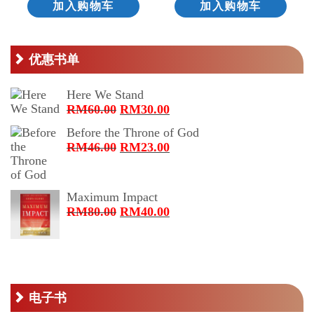
加入购物车
加入购物车
优惠书单
Here We Stand
原
当
RM
60.00
RM
30.00
价
前
Before the Throne of God
为：
价
原
当
RM
46.00
RM
23.00
RM60.00。
格
价
前
为：
为：
价
RM30.00。
RM46.00。
格
Maximum Impact
为：
原
当
RM
80.00
RM
40.00
RM23.00。
价
前
为：
价
RM80.00。
格
为：
RM40.00。
电子书