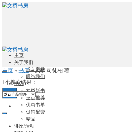
主页
关于我们
成立宗旨
主页
»
书店
»
贝蒂‧司徒柏 著
联络我们
1个搜索结果：
书店
文桥新书
0
重点推荐
优惠书单
促销配套
精品
讲座/活动