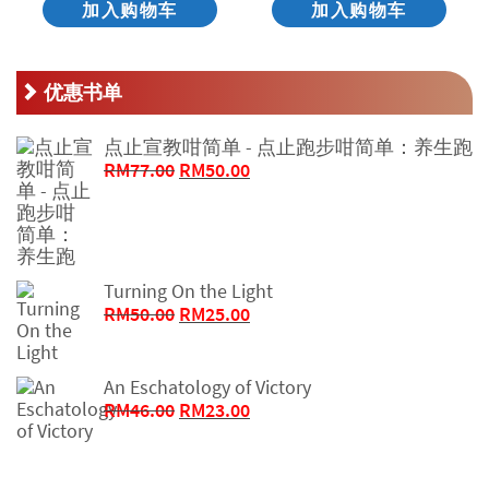
加入购物车
加入购物车
优惠书单
点止宣教咁简单 - 点止跑步咁简单：养生跑
原
当
RM
77.00
RM
50.00
价
前
为：
价
RM77.00。
格
为：
RM50.00。
Turning On the Light
原
当
RM
50.00
RM
25.00
价
前
为：
价
RM50.00。
格
An Eschatology of Victory
原
为：
当
RM
46.00
RM
23.00
价
RM25.00。
前
为：
价
RM46.00。
格