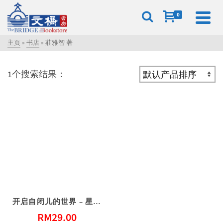
0
主页
»
书店
»
莊雅智 著
1个搜索结果：
开启自闭儿的世界 – 星妈的陪伴历程
RM
29.00