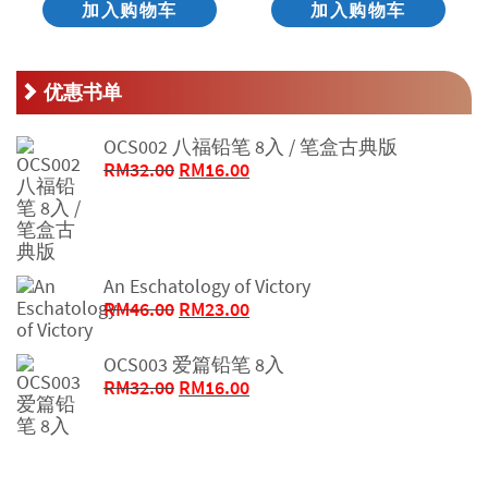
加入购物车
加入购物车
优惠书单
OCS002 八福铅笔 8入 / 笔盒古典版
原
当
RM
32.00
RM
16.00
价
前
为：
价
RM32.00。
格
为：
An Eschatology of Victory
RM16.00。
原
当
RM
46.00
RM
23.00
价
前
为：
价
OCS003 爱篇铅笔 8入
RM46.00。
格
原
当
RM
32.00
RM
16.00
为：
价
前
RM23.00。
为：
价
RM32.00。
格
为：