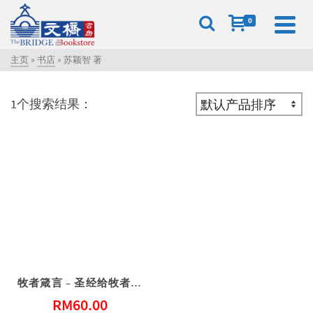
0
主页
»
书店
»
苏颖智 著
1个搜索结果：
牧者箴言 – 圣经给牧者的话
RM
60.00