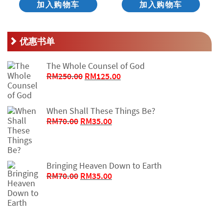
加入购物车
加入购物车
优惠书单
The Whole Counsel of God
原
当
RM
250.00
RM
125.00
价
前
为：
价
RM250.00。
格
When Shall These Things Be?
为：
原
当
RM
70.00
RM
35.00
RM125.00。
价
前
为：
价
RM70.00。
格
为：
Bringing Heaven Down to Earth
RM35.00。
原
当
RM
70.00
RM
35.00
价
前
为：
价
RM70.00。
格
为：