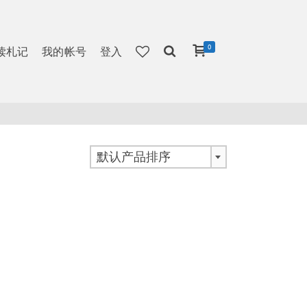
0
读札记
我的帐号
登入
默认产品排序