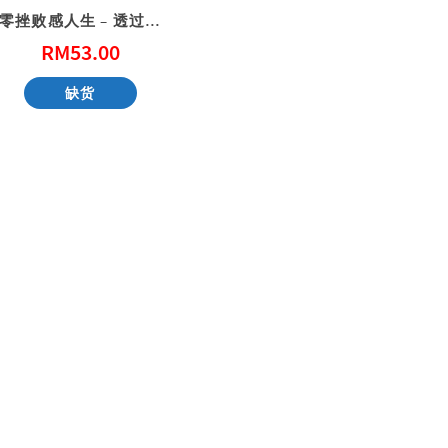
零挫败感人生 – 透过神的眼光，看见你真正的价值（POD版）
RM
53.00
性教育，别害羞！ Don’t Be Shy: A Friendly Guide to Sex Education
一步一步看会幕 Exploring the Tabernacle Step by Step
缺货
RM
40.00
RM
40.00
加入购物车
加入购物车