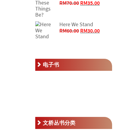
原
当
RM
70.00
RM
35.00
价
前
为：
价
RM70.00。
格
Here We Stand
为：
原
当
RM
60.00
RM
30.00
RM35.00。
价
前
为：
价
RM60.00。
格
为：
RM30.00。
电子书
文桥丛书分类