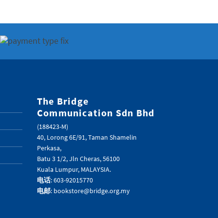
The Bridge
Communication Sdn Bhd
(188423-M)
40, Lorong 6E/91, Taman Shamelin
Perkasa,
Batu 3 1/2, Jln Cheras, 56100
Kuala Lumpur, MALAYSIA.
电话
: 603-92015770
电邮
: bookstore@bridge.org.my