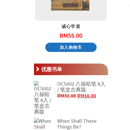
天国的童话系列 – 阿尼和他的邻居
诚心学道
.00
RM
55.00
物车
加入购物车
优惠书单
OCS002 八福铅笔 8入
/ 笔盒古典版
原
当
RM
32.00
RM
16.00
价
前
为：
价
RM32.00。
格
When Shall These
为：
Things Be?
RM16.00。