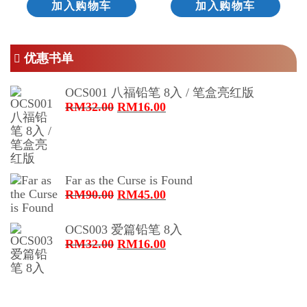
加入购物车
加入购物车
优惠书单
OCS001 八福铅笔 8入 / 笔盒亮红版
原
当
RM
32.00
RM
16.00
价
前
为：
价
RM32.00。
格
为：
Far as the Curse is Found
RM16.00。
原
当
RM
90.00
RM
45.00
价
前
为：
价
OCS003 爱篇铅笔 8入
RM90.00。
格
原
当
RM
32.00
RM
16.00
为：
价
前
RM45.00。
为：
价
RM32.00。
格
为：