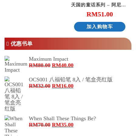
天国的童话系列 – 阿尼和他的邻居
RM
51.00
加入购物车
优惠书单
Maximum Impact
原
当
RM
80.00
RM
40.00
价
前
为：
价
OCS001 八福铅笔 8入 / 笔盒亮红版
RM80.00。
格
原
当
RM
32.00
RM
16.00
为：
价
前
RM40.00。
为：
价
RM32.00。
格
为：
When Shall These Things Be?
RM16.00。
原
当
RM
70.00
RM
35.00
价
前