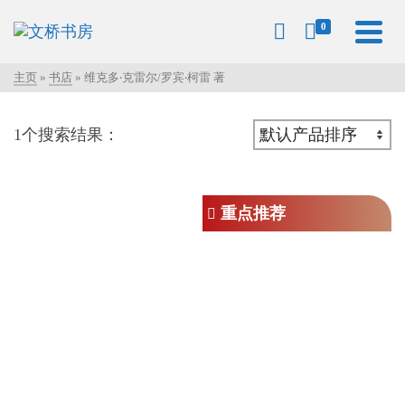
0
主页
»
书店
»
维克多‧克雷尔/罗宾‧柯雷 著
1个搜索结果：
重点推荐
圣经观点的经济学（精装）
RM
62.00