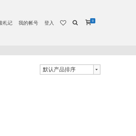
0
读札记
我的帐号
登入
默认产品排序