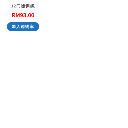
12门徒训练
RM
93.00
性教育，别害羞！ Don’t Be Shy: A Friendly Guide to Sex Education
一步一步看会幕 Exploring the Tabernacle Step by Step
加入购物车
RM
40.00
RM
40.00
加入购物车
加入购物车