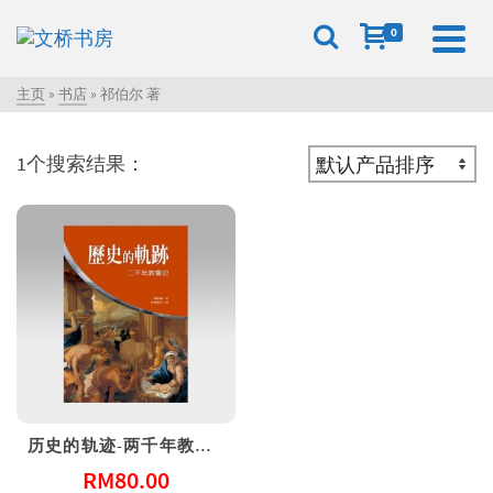
0
主页
»
书店
»
祁伯尔 著
1个搜索结果：
历史的轨迹-两千年教会史（精）
RM
80.00