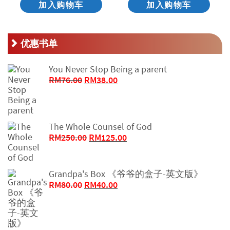
加入购物车
加入购物车
优惠书单
You Never Stop Being a parent
原
当
RM
76.00
RM
38.00
价
前
为：
价
RM76.00。
格
为：
The Whole Counsel of God
RM38.00。
原
当
RM
250.00
RM
125.00
价
前
为：
价
RM250.00。
格
Grandpa's Box 《爷爷的盒子-英文版》
为：
原
当
RM
80.00
RM
40.00
RM125.00。
价
前
为：
价
RM80.00。
格
为：