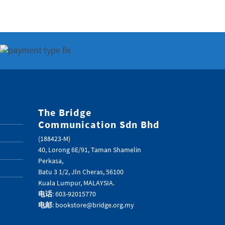
The Bridge
Communication Sdn Bhd
(188423-M)
40, Lorong 6E/91, Taman Shamelin
Perkasa,
Batu 3 1/2, Jln Cheras, 56100
Kuala Lumpur, MALAYSIA.
电话
: 603-92015770
电邮
: bookstore@bridge.org.my