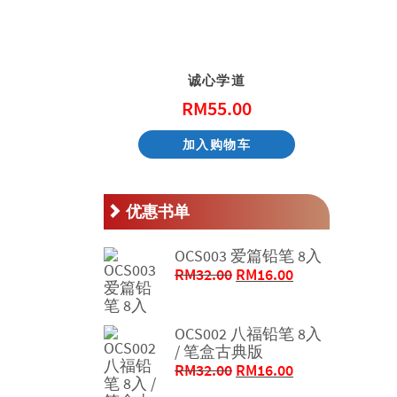
天国的童话系列 – 阿尼和他的邻居
诚心学道
.00
RM
55.00
物车
加入购物车
优惠书单
OCS003 爱篇铅笔 8入
原
当
RM
32.00
RM
16.00
价
前
为：
价
RM32.00。
格
OCS002 八福铅笔 8入
/ 笔盒古典版
为：
原
当
RM
32.00
RM
16.00
RM16.00。
价
前