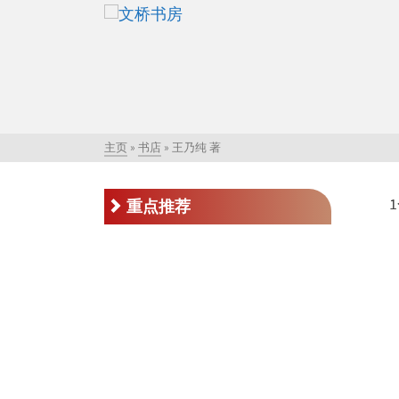
主页
»
书店
»
王乃纯 著
重点推荐