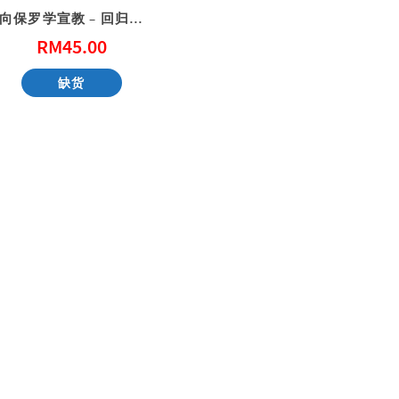
向保罗学宣教 – 回归圣经的宣教学
RM
45.00
性教育，别害羞！ Don’t Be Shy: A Friendly Guide to Sex Education
一步一步看会幕 Exploring the Tabernacle Step by Step
缺货
RM
40.00
RM
40.00
加入购物车
加入购物车