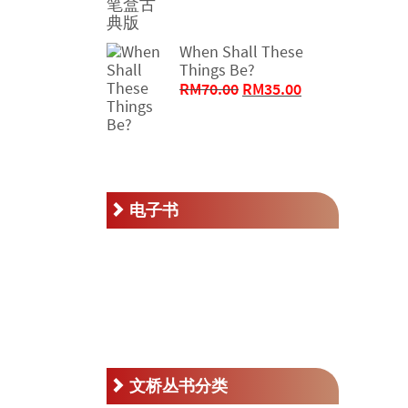
为：
价
RM32.00。
格
When Shall These
为：
Things Be?
RM16.00。
原
当
RM
70.00
RM
35.00
价
前
为：
价
RM70.00。
格
为：
RM35.00。
电子书
文桥丛书分类