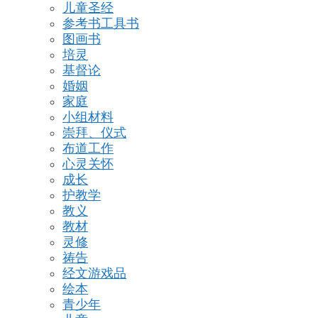
儿童圣经
参考书工具书
图画书
培灵
基督论
婚姻
家庭
小组材料
崇拜、仪式
布道工作
心灵关怀
成长
护教学
教义
教材
灵修
祷告
经文游戏品
绘本
青少年