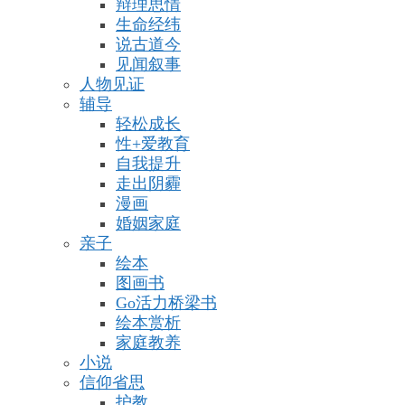
辩理思情
生命经纬
说古道今
见闻叙事
人物见证
辅导
轻松成长
性+爱教育
自我提升
走出阴霾
漫画
婚姻家庭
亲子
绘本
图画书
Go活力桥梁书
绘本赏析
家庭教养
小说
信仰省思
护教