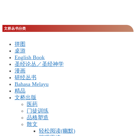
文桥丛书分类
拼图
桌游
English Book
圣经论丛／圣经神学
漫画
研经丛书
Bahasa Melayu
精品
文桥出版
医药
门徒训练
品格塑造
散文
轻松阅读(幽默)