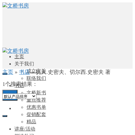
主页
关于我们
成立宗旨
主页
»
书店
»
犹大.史密夫、切尔西.史密夫 著
联络我们
1个搜索结果：
书店
文桥新书
0
重点推荐
优惠书单
促销配套
精品
讲座/活动