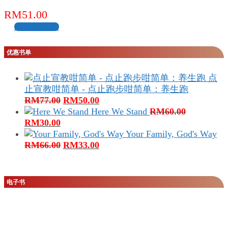
RM
51.00
加入购物车
优惠书单
点
止宣教咁简单 - 点止跑步咁简单：养生跑
原
当
RM
77.00
RM
50.00
价
前
Here We Stand
RM
60.00
原
当
为：
价
RM
30.00
价
前
RM77.00。
格
Your Family, God's Way
为：
价
原
为：
当
RM
66.00
RM
33.00
RM60.00。
格
价
RM50.00。
前
为：
为：
价
RM30.00。
RM66.00。
格
电子书
为：
RM33.00。