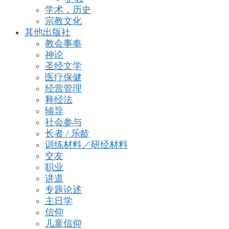
学术，历史
宗教文化
其他出版社
教会事奉
神论
圣经文学
医疗保健
经营管理
释经法
辅导
社会参与
长者 / 乐龄
训练材料／研经材料
交友
职业
讲道
专题论述
主日学
信仰
儿童信仰