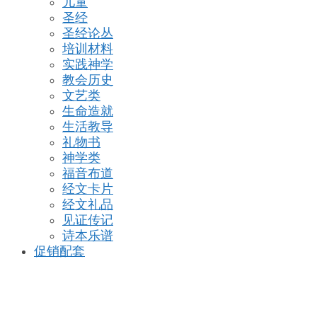
儿童
圣经
圣经论丛
培训材料
实践神学
教会历史
文艺类
生命造就
生活教导
礼物书
神学类
福音布道
经文卡片
经文礼品
见证传记
诗本乐谱
促销配套