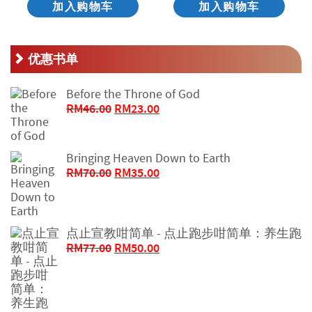
加入购物车
加入购物车
优惠书单
Before the Throne of God
原
当
RM
46.00
RM
23.00
价
前
为：
价
RM46.00。
格
Bringing Heaven Down to Earth
为：
原
当
RM
70.00
RM
35.00
RM23.00。
价
前
为：
价
RM70.00。
格
点止宣教咁简单 - 点止跑步咁简单：养生跑
为：
原
当
RM
77.00
RM
50.00
RM35.00。
价
前
为：
价
RM77.00。
格
为：