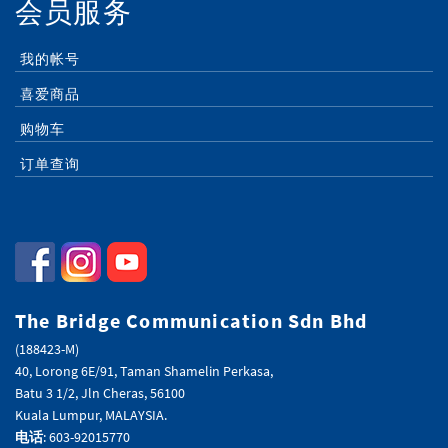
会员服务
我的帐号
喜爱商品
购物车
订单查询
The Bridge Communication Sdn Bhd
(188423-M)
40, Lorong 6E/91, Taman Shamelin Perkasa,
Batu 3 1/2, Jln Cheras, 56100
Kuala Lumpur, MALAYSIA.
电话
: 603-92015770