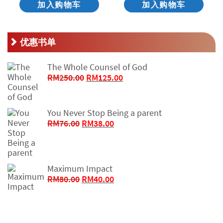
加入购物车
加入购物车
优惠书单
The Whole Counsel of God
原
当
RM
250.00
RM
125.00
价
前
为：
价
RM250.00。
格
You Never Stop Being a parent
为：
原
当
RM
76.00
RM
38.00
RM125.00。
价
前
为：
价
RM76.00。
格
为：
Maximum Impact
RM38.00。
原
当
RM
80.00
RM
40.00
价
前
为：
价
RM80.00。
格
为：