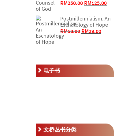
原
当
RM
250.00
RM
125.00
价
前
为：
价
Postmillennialism: An
RM250.00。
格
Eschatology of Hope
为：
原
当
RM
58.00
RM
29.00
RM125.00。
价
前
为：
价
RM58.00。
格
为：
RM29.00。
电子书
文桥丛书分类