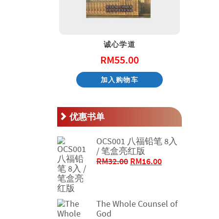
天国的童话系列 – 阿尼和他的邻居
诚心学道
.00
RM
55.00
物车
加入购物车
优惠书单
OCS001 八福铅笔 8入
/ 笔盒亮红版
原
当
RM
32.00
RM
16.00
价
前
为：
价
RM32.00。
格
The Whole Counsel of
为：
God
RM16.00。