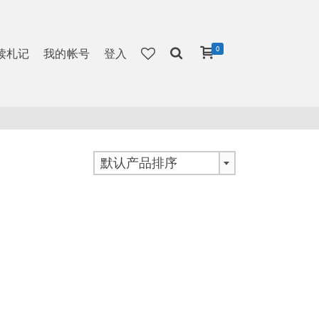
0
读札记
我的帐号
登入
默认产品排序