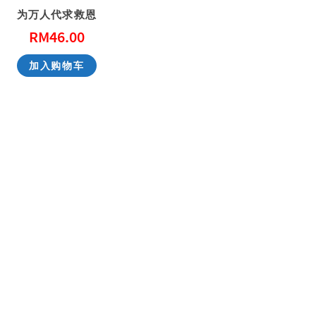
为万人代求救恩
RM
46.00
性教育，别害羞！ Don’t Be Shy: A Friendly Guide to Sex Education
一步一步看会幕 Exploring the Tabernacle Step by Step
加入购物车
RM
40.00
RM
40.00
加入购物车
加入购物车