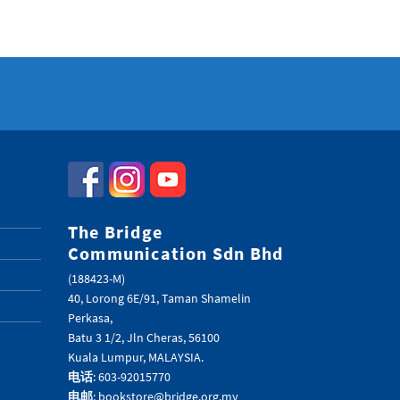
The Bridge
Communication Sdn Bhd
(188423-M)
40, Lorong 6E/91, Taman Shamelin
Perkasa,
Batu 3 1/2, Jln Cheras, 56100
Kuala Lumpur, MALAYSIA.
电话
: 603-92015770
电邮
: bookstore@bridge.org.my