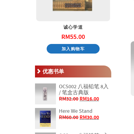
天国的童话系列 – 阿尼和他的邻居
诚心学道
.00
RM
55.00
物车
加入购物车
优惠书单
OCS002 八福铅笔 8入
/ 笔盒古典版
原
当
RM
32.00
RM
16.00
价
前
Here We Stand
为：
价
原
当
RM
60.00
RM
30.00
RM32.00。
格
价
前
为：
为：
价
RM16.00。