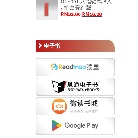
OCS001 八福铅笔 8入
RM60.00。
格
/ 笔盒亮红版
为：
原
当
RM
32.00
RM
16.00
RM30.00。
价
前
为：
价
RM32.00。
格
为：
电子书
RM16.00。