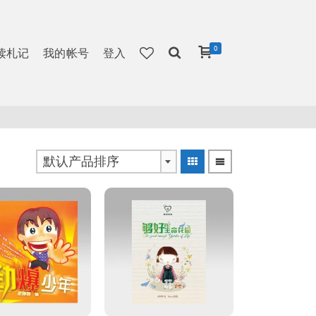
0
读札记
我的帐号
登入
默认产品排序