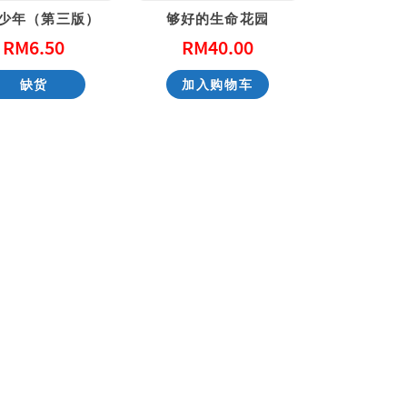
少年（第三版）
够好的生命花园
RM
6.50
RM
40.00
天国的童话系列 – 大熊爵士开新店
缺货
加入购物车
RM
51.00
RM
51.00
加入购物车
加入购物车