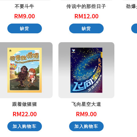
不要斗牛
传说中的那些日子
劲爆
RM
9.00
RM
12.00
性教育，别害羞！ Don’t Be Shy: A Friendly Guide to Sex Education
一步一步看会幕 Exploring the Tabernacle Step by Step
缺货
缺货
RM
40.00
RM
40.00
加入购物车
加入购物车
跟着做猩猩
飞向星空大道
RM
22.00
RM
9.00
加入购物车
加入购物车