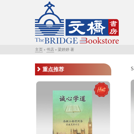
主页
»
书店
»
梁婷婷 著
S
重点推荐