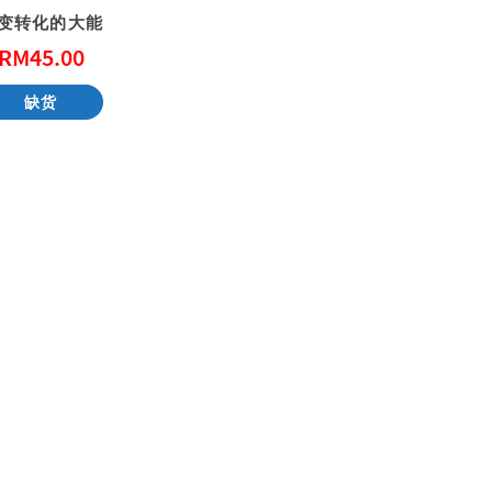
变转化的大能
RM
45.00
天国的童话系列 – 大熊爵士开新店
缺货
RM
51.00
RM
51.00
加入购物车
加入购物车