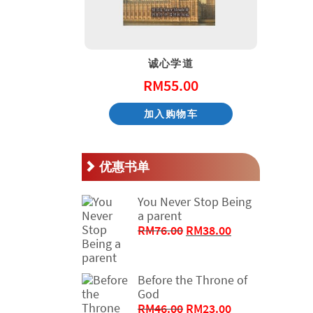
天国的童话系列 – 阿尼和他的邻居
诚心学道
.00
RM
55.00
物车
加入购物车
优惠书单
You Never Stop Being
a parent
原
当
RM
76.00
RM
38.00
价
前
为：
价
RM76.00。
格
Before the Throne of
为：
God
RM38.00。
原
当
RM
46.00
RM
23.00