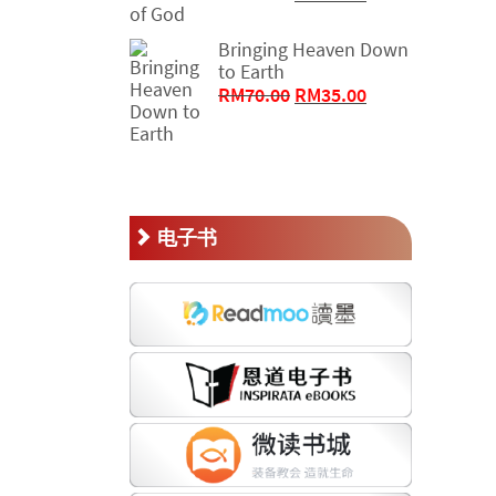
价
前
为：
价
Bringing Heaven Down
RM46.00。
格
to Earth
为：
原
当
RM
70.00
RM
35.00
RM23.00。
价
前
为：
价
RM70.00。
格
为：
RM35.00。
电子书