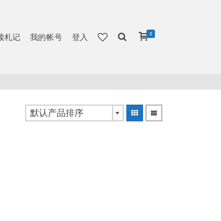
0
读札记
我的帐号
登入
默认产品排序