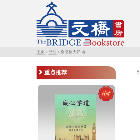
主页
»
书店
»
桑德福夫妇 著
S
重点推荐