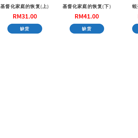
基督化家庭的恢复(上)
基督化家庭的恢复(下)
蜕
RM
31.00
RM
41.00
性教育，别害羞！ Don’t Be Shy: A Friendly Guide to Sex Education
一步一步看会幕 Exploring the Tabernacle Step by Step
缺货
缺货
RM
40.00
RM
40.00
加入购物车
加入购物车