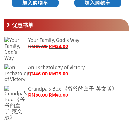
加入购物车
加入购物车
优惠书单
Your Family, God's Way
原
当
RM
66.00
RM
33.00
价
前
为：
价
RM66.00。
格
An Eschatology of Victory
为：
原
当
RM
46.00
RM
23.00
RM33.00。
价
前
为：
价
Grandpa's Box 《爷爷的盒子-英文版》
RM46.00。
格
原
当
RM
80.00
RM
40.00
为：
价
前
RM23.00。
为：
价
RM80.00。
格
为：
RM40.00。