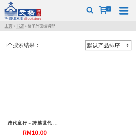
0
主页
»
书店
»
格子外面编辑部
1个搜索结果：
跨代童行 – 跨越世代 重拾童心
RM
10.00