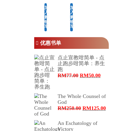
加
加
入
入
购
购
物
物
车
车
优惠书单
点止宣教咁简单 - 点
止跑步咁简单：养生
跑
原
当
RM
77.00
RM
50.00
价
前
为：
价
RM77.00。
格
The Whole Counsel of
为：
God
RM50.00。
原
当
RM
250.00
RM
125.00
价
前
为：
价
An Eschatology of
RM250.00。
格
Victory