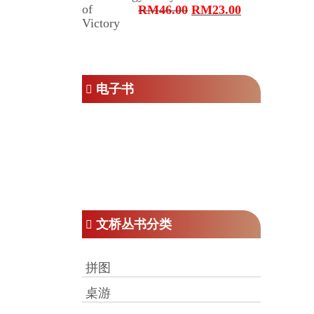
为：
原
当
RM
46.00
RM
23.00
RM125.00
价
前
为：
价
RM46.00。
格
为：
RM23.00。
电子书
文桥丛书分类
拼图
桌游