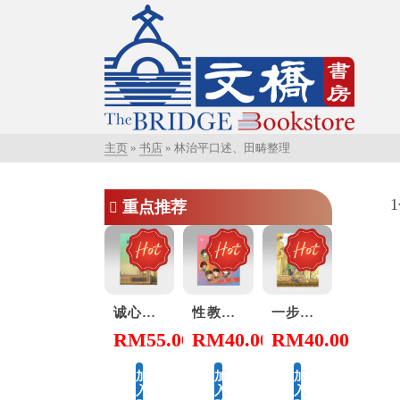
主页
»
书店
»
林治平口述、田畴整理
重点推荐
诚心学道
性教育，别害羞！ Don’t Be Shy: A Friendly Guide to Sex Education
一步一步看会幕 Exploring the Tabernacle Step by Step
RM
55.00
RM
40.00
RM
40.00
加
加
加
入
入
入