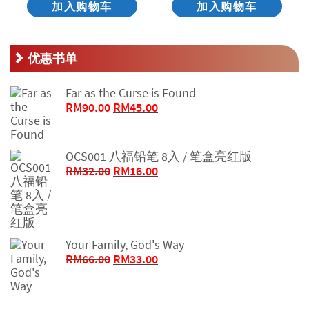
加入购物车
加入购物车
优惠书单
Far as the Curse is Found
原
当
RM
90.00
RM
45.00
价
前
为：
价
RM90.00。
格
OCS001 八福铅笔 8入 / 笔盒亮红版
为：
原
当
RM
32.00
RM
16.00
RM45.00。
价
前
为：
价
RM32.00。
格
为：
Your Family, God's Way
RM16.00。
原
当
RM
66.00
RM
33.00
价
前
为：
价
RM66.00。
格