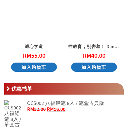
诚心学道
性教育，别害羞！ Don’t Be Shy: A Friendly Guide to Sex Education
RM
55.00
RM
40.00
加入购物车
加入购物车
优惠书单
OCS002 八福铅笔 8入 / 笔盒古典版
原
当
RM
32.00
RM
16.00
价
前
为：
价
RM32.00。
格