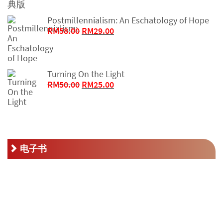
为：
Postmillennialism: An Eschatology of Hope
RM16.00。
原
当
RM
58.00
RM
29.00
价
前
为：
价
RM58.00。
格
Turning On the Light
为：
原
当
RM
50.00
RM
25.00
RM29.00。
价
前
为：
价
RM50.00。
格
为：
RM25.00。
电子书