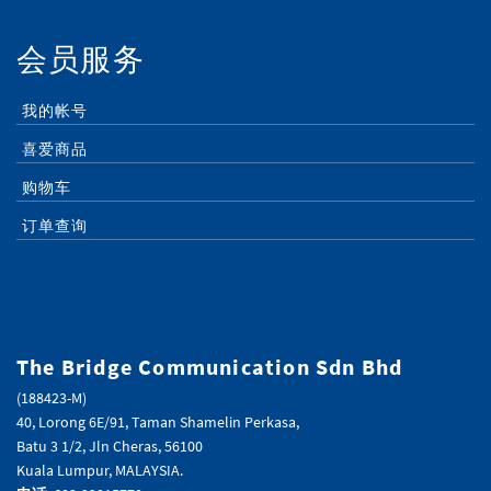
会员服务
我的帐号
喜爱商品
购物车
订单查询
The Bridge Communication Sdn Bhd
(188423-M)
40, Lorong 6E/91, Taman Shamelin Perkasa,
Batu 3 1/2, Jln Cheras, 56100
Kuala Lumpur, MALAYSIA.