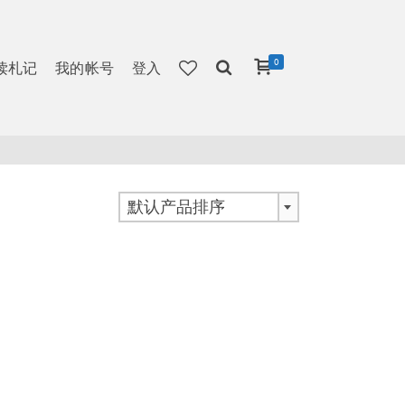
0
读札记
我的帐号
登入
默认产品排序