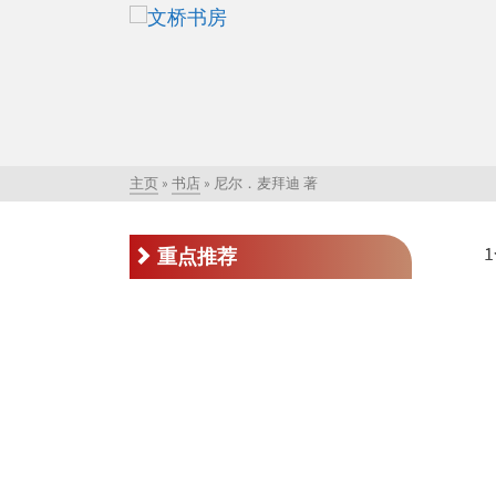
主页
»
书店
»
尼尔．麦拜迪 著
重点推荐