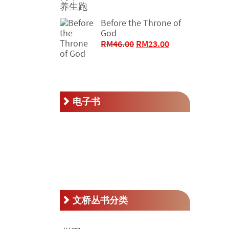
为：
价
RM77.00。
格
Before the Throne of
为：
God
RM50.00。
原
当
RM
46.00
RM
23.00
价
前
为：
价
RM46.00。
格
为：
RM23.00。
电子书
文桥丛书分类