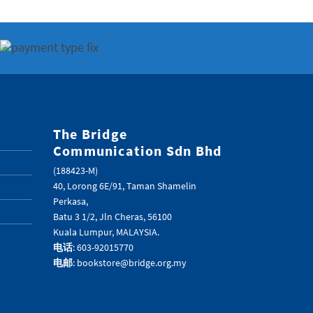
The Bridge
Communication Sdn Bhd
(188423-M)
40, Lorong 6E/91, Taman Shamelin
Perkasa,
Batu 3 1/2, Jln Cheras, 56100
Kuala Lumpur, MALAYSIA.
电话
: 603-92015770
电邮
: bookstore@bridge.org.my