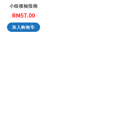
小组领袖指南
RM
57.00
性教育，别害羞！ Don’t Be Shy: A Friendly Guide to Sex Education
一步一步看会幕 Exploring the Tabernacle Step by Step
加入购物车
RM
40.00
RM
40.00
加入购物车
加入购物车