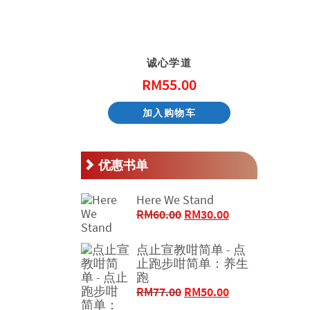
天国的童话系列 – 阿尼和他的邻居
诚心学道
.00
RM
55.00
物车
加入购物车
优惠书单
Here We Stand
原
当
RM
60.00
RM
30.00
价
前
为：
价
点止宣教咁简单 - 点
RM60.00。
格
止跑步咁简单：养生
为：
跑
RM30.00。
原
当
RM
77.00
RM
50.00
价
前