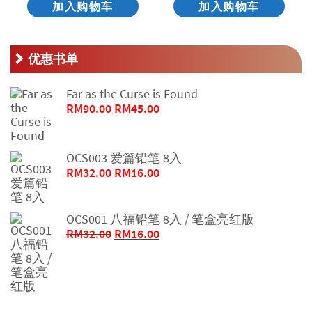
加入购物车
加入购物车
优惠书单
Far as the Curse is Found
原
当
RM
90.00
RM
45.00
价
前
为：
价
RM90.00。
格
OCS003 爱篇铅笔 8入
为：
原
当
RM
32.00
RM
16.00
RM45.00。
价
前
为：
价
RM32.00。
格
OCS001 八福铅笔 8入 / 笔盒亮红版
原
为：
当
RM
32.00
RM
16.00
价
RM16.00。
前
为：
价
RM32.00。
格
为：
RM16.00。