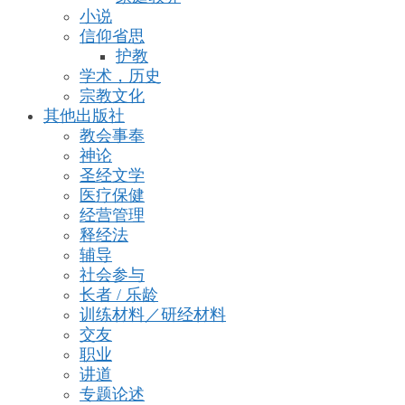
小说
信仰省思
护教
学术，历史
宗教文化
其他出版社
教会事奉
神论
圣经文学
医疗保健
经营管理
释经法
辅导
社会参与
长者 / 乐龄
训练材料／研经材料
交友
职业
讲道
专题论述