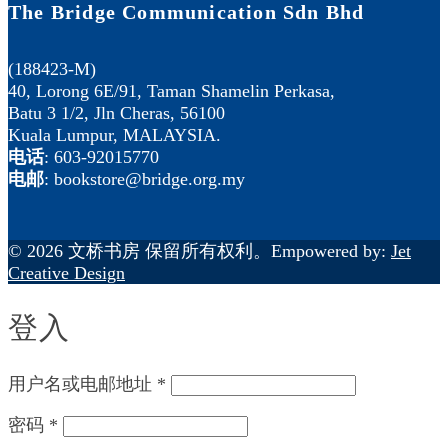
The Bridge Communication Sdn Bhd
(188423-M)
40, Lorong 6E/91, Taman Shamelin Perkasa,
Batu 3 1/2, Jln Cheras, 56100
Kuala Lumpur, MALAYSIA.
电话
: 603-92015770
电邮
: bookstore@bridge.org.my
© 2026 文桥书房 保留所有权利。Empowered by:
Jet
Creative Design
登入
用户名或电邮地址
*
密码
*