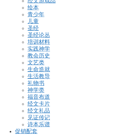
经文游戏品
绘本
青少年
儿童
圣经
圣经论丛
培训材料
实践神学
教会历史
文艺类
生命造就
生活教导
礼物书
神学类
福音布道
经文卡片
经文礼品
见证传记
诗本乐谱
促销配套