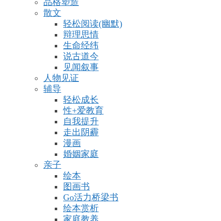
品格塑造
散文
轻松阅读(幽默)
辩理思情
生命经纬
说古道今
见闻叙事
人物见证
辅导
轻松成长
性+爱教育
自我提升
走出阴霾
漫画
婚姻家庭
亲子
绘本
图画书
Go活力桥梁书
绘本赏析
家庭教养