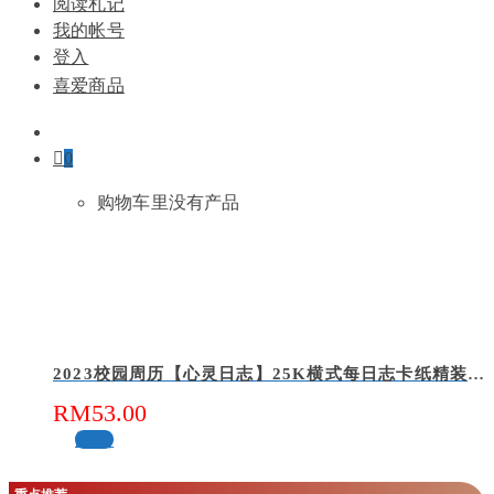
阅读札记
我的帐号
登入
喜爱商品
0
购物车里没有产品
2023校园周历【心灵日志】25K横式每日志卡纸精装 – 切慕溪水
RM
53.00
缺货