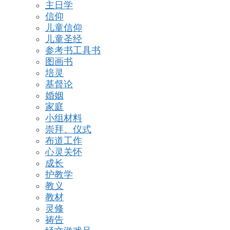
主日学
信仰
儿童信仰
儿童圣经
参考书工具书
图画书
培灵
基督论
婚姻
家庭
小组材料
崇拜、仪式
布道工作
心灵关怀
成长
护教学
教义
教材
灵修
祷告