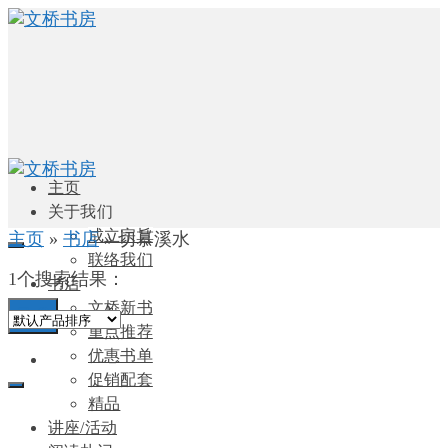
主页
关于我们
成立宗旨
主页
»
书店
»
切慕溪水
联络我们
1个搜索结果：
书店
文桥新书
0
重点推荐
优惠书单
促销配套
精品
讲座/活动