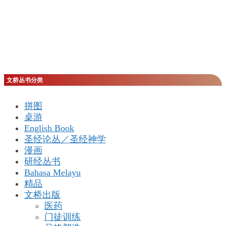
RM16.00。
文桥丛书分类
拼图
桌游
English Book
圣经论丛／圣经神学
漫画
研经丛书
Bahasa Melayu
精品
文桥出版
医药
门徒训练