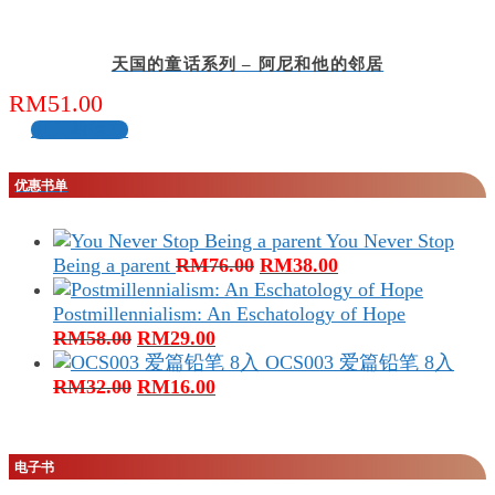
天国的童话系列 – 阿尼和他的邻居
RM
51.00
加入购物车
优惠书单
You Never Stop
原
当
Being a parent
RM
76.00
RM
38.00
价
前
为：
价
Postmillennialism: An Eschatology of Hope
原
当
RM76.00。
格
RM
58.00
RM
29.00
价
前
为：
OCS003 爱篇铅笔 8入
为：
原
价
当
RM38.00。
RM
32.00
RM
16.00
RM58.00。
价
格
前
为：
为：
价
RM32.00。
RM29.00。
格
电子书
为：