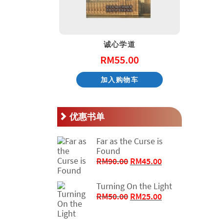
天国的童话系列 – 阿尼和他的邻居
诚心学道
.00
RM
55.00
物车
加入购物车
优惠书单
Far as the Curse is
Found
原
当
RM
90.00
RM
45.00
价
前
为：
价
Turning On the Light
RM90.00。
格
原
当
RM
50.00
RM
25.00
为：
价
前
RM45.00。
为：
价