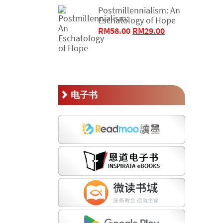
RM50.00。
格
Postmillennialism: An
Eschatology of Hope
为：
原
当
RM
58.00
RM
29.00
RM25.00。
价
前
为：
价
RM58.00。
格
为：
RM29.00。
电子书