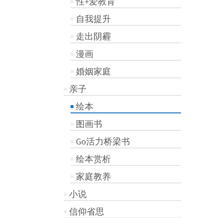
性+爱教育
自我提升
走出阴霾
漫画
婚姻家庭
亲子
绘本
图画书
Go活力桥梁书
绘本赏析
家庭教养
小说
信仰省思