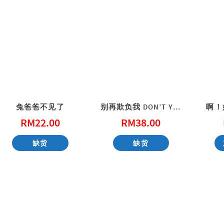
兔爸爸不见了
别再欺负我 DON’T YOU DARE BULLY ME
啊！
RM
22.00
RM
38.00
缺货
缺货