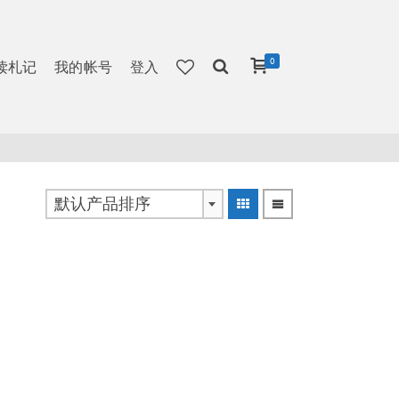
0
读札记
我的帐号
登入
默认产品排序