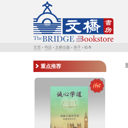
主页
»
书店
»
文桥出版
»
亲子
»
绘本
重点推荐