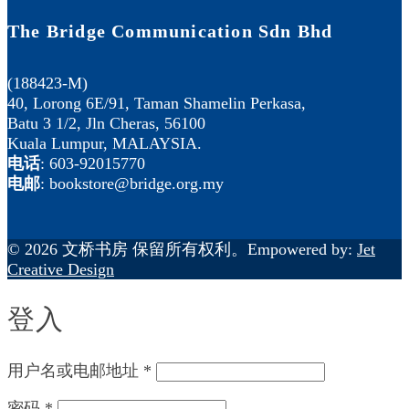
The Bridge Communication Sdn Bhd
(188423-M)
40, Lorong 6E/91, Taman Shamelin Perkasa,
Batu 3 1/2, Jln Cheras, 56100
Kuala Lumpur, MALAYSIA.
电话
: 603-92015770
电邮
: bookstore@bridge.org.my
© 2026 文桥书房 保留所有权利。Empowered by:
Jet
Creative Design
登入
用户名或电邮地址
*
密码
*