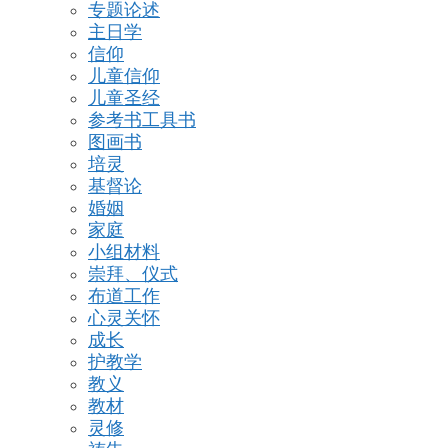
专题论述
主日学
信仰
儿童信仰
儿童圣经
参考书工具书
图画书
培灵
基督论
婚姻
家庭
小组材料
崇拜、仪式
布道工作
心灵关怀
成长
护教学
教义
教材
灵修