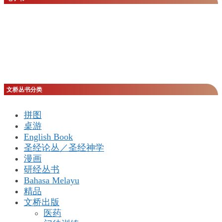
为：
RM29.00。
文桥丛书分类
拼图
桌游
English Book
圣经论丛／圣经神学
漫画
研经丛书
Bahasa Melayu
精品
文桥出版
医药