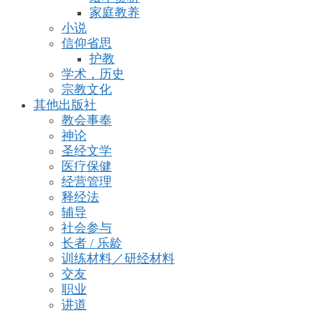
家庭教养
小说
信仰省思
护教
学术，历史
宗教文化
其他出版社
教会事奉
神论
圣经文学
医疗保健
经营管理
释经法
辅导
社会参与
长者 / 乐龄
训练材料／研经材料
交友
职业
讲道