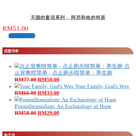
天国的童话系列 – 阿尼和他的邻居
RM
51.00
加入购物车
优惠书单
点
止宣教咁简单 - 点止跑步咁简单：养生跑
原
当
RM
77.00
RM
50.00
价
前
Your Family, God's Way
为：
原
价
当
RM
66.00
RM
33.00
RM77.00。
价
格
前
为：
为：
价
Postmillennialism: An Eschatology of Hope
RM66.00。
原
RM50.00。
格
当
RM
58.00
RM
29.00
价
为：
前
为：
RM33.00。
价
RM58.00。
格
电子书