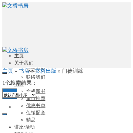
主页
关于我们
成立宗旨
主页
»
书店
»
文桥出版
»
门徒训练
联络我们
1个搜索结果：
书店
文桥新书
0
重点推荐
优惠书单
促销配套
精品
讲座/活动