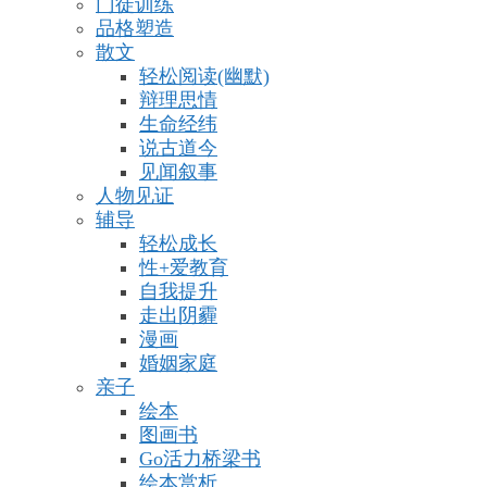
门徒训练
品格塑造
散文
轻松阅读(幽默)
辩理思情
生命经纬
说古道今
见闻叙事
人物见证
辅导
轻松成长
性+爱教育
自我提升
走出阴霾
漫画
婚姻家庭
亲子
绘本
图画书
Go活力桥梁书
绘本赏析