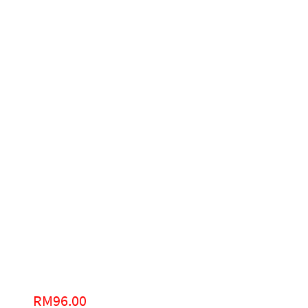
RM
96.00