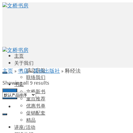
主页
关于我们
成立宗旨
主页
»
书店
»
其他出版社
»
释经法
联络我们
Showing all 9 results
书店
文桥新书
0
重点推荐
优惠书单
促销配套
精品
讲座/活动